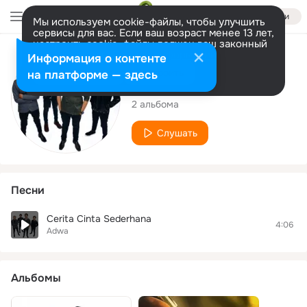
Войти
Мы используем cookie-файлы, чтобы улучшить
сервисы для вас. Если ваш возраст менее 13 лет,
настроить cookie-файлы должен ваш законный
представитель.
Больше информации
Исполнитель
Информация о контенте
Разрешить все
Настроить
на платформе — здесь
Adwa
2 альбома
Слушать
Песни
Cerita Cinta Sederhana
4:06
Adwa
Альбомы