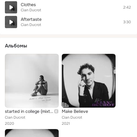
Clothes
2:42
Cian Ducrot
Aftertaste
3:30
Cian Ducrot
Альбомы
started in college (mixtape)
Make Believe
Cian Ducrot
Cian Ducrot
2020
2021