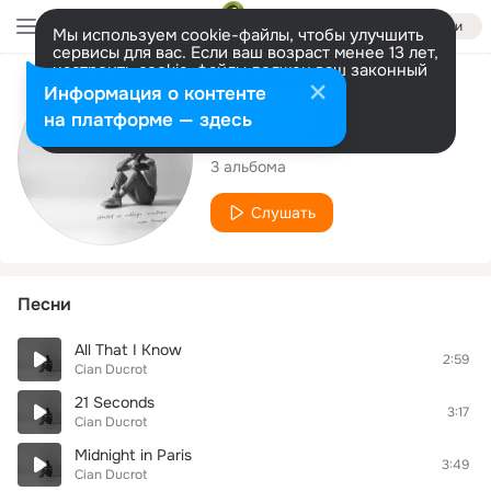
Войти
Мы используем cookie-файлы, чтобы улучшить
сервисы для вас. Если ваш возраст менее 13 лет,
настроить cookie-файлы должен ваш законный
представитель.
Больше информации
Исполнитель
Информация о контенте
Разрешить все
Настроить
на платформе — здесь
Cian Ducrot
3 альбома
Слушать
Песни
All That I Know
2:59
Cian Ducrot
21 Seconds
3:17
Cian Ducrot
Midnight in Paris
3:49
Cian Ducrot