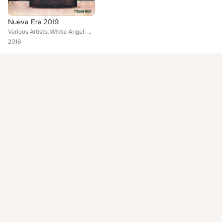
Nueva Era 2019
Various Artists, White Angel, Deshil La Garganta, Leier Bry, Kronico RD, Lion King, El Boden, El Sultan, Jonas Cartiel, Jefry Fl...
2018