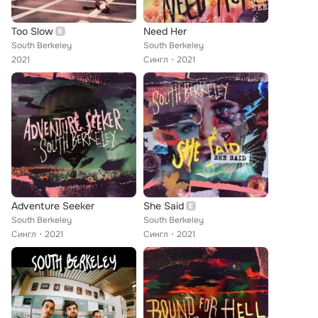
Too Slow
Need Her
South Berkeley
South Berkeley
2021
Сингл
2021
Adventure Seeker
She Said
South Berkeley
South Berkeley
Сингл
2021
Сингл
2021