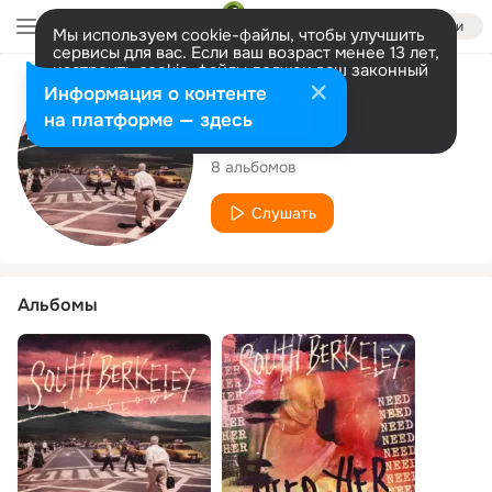
Войти
Мы используем cookie-файлы, чтобы улучшить
сервисы для вас. Если ваш возраст менее 13 лет,
настроить cookie-файлы должен ваш законный
представитель.
Больше информации
Исполнитель
Информация о контенте
Разрешить все
Настроить
на платформе — здесь
South Berkeley
8 альбомов
Слушать
Альбомы