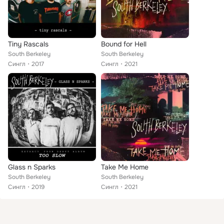
Tiny Rascals
Bound for Hell
South Berkeley
South Berkeley
Сингл
2017
Сингл
2021
Glass n Sparks
Take Me Home
South Berkeley
South Berkeley
Сингл
2019
Сингл
2021