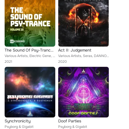
The Sound Of Psy-Trance, Vol. 15
Act II: Judgement
Various Artists, Electric Gene, Adalamoon, Kobolsk, Shanti Brothers, Chill um, FNX, Reverence, Choppes, Perpetual (Psy Trance), ...
Various Artists, Seras, DANNO, Kronomikal, SHFFT, PYROSITE, Sharploud, Notarin, Junki, VERKXX, Projektor, Psyborg
2021
2020
Synchronicity
Doof Parties
Psyborg & Gigabit
Psyborg & Gigabit