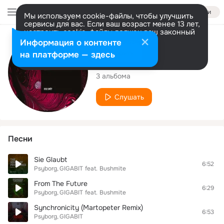
Войти
Мы используем cookie-файлы, чтобы улучшить
сервисы для вас. Если ваш возраст менее 13 лет,
настроить cookie-файлы должен ваш законный
представитель.
Больше информации
Исполнитель
Информация о контенте
Разрешить все
Настроить
на платформе — здесь
Psyborg
3 альбома
Слушать
Песни
Sie Glaubt
6:52
Psyborg
GIGABIT
feat.
Bushmite
From The Future
6:29
Psyborg
GIGABIT
feat.
Bushmite
Synchronicity (Martopeter Remix)
6:53
Psyborg
GIGABIT