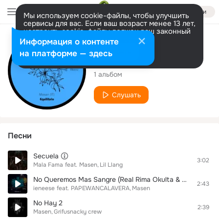
Войти
Мы используем cookie-файлы, чтобы улучшить
сервисы для вас. Если ваш возраст менее 13 лет,
настроить cookie-файлы должен ваш законный
представитель.
Больше информации
Исполнитель
Информация о контенте
Разрешить все
Настроить
на платформе — здесь
Masen
1 альбом
Слушать
Песни
Secuela
3:02
Mala Fama
feat.
Masen
Lil Llang
No Queremos Mas Sangre (Real Rima Okulta & Grifusnacky)
2:43
ieneese
feat.
PAPEWANCALAVERA
Masen
No Hay 2
2:39
Masen
Grifusnacky crew