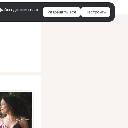
Помощь
Войти
й
e-файлы должен ваш
Разрешить все
Настроить
Правая
колонка