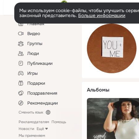
Мы используем cookie-файлы, чтобы улучшить сервис
законный представитель.
Больше информации
Левая
Главная
колонка
Видео
Группы
Люди
Публикации
Игры
Подарки
Альбомы
Поздравления
Рекомендации
Сменить язык
Рекламодателям
Помощь
Новости
Ещё
Мы применяем