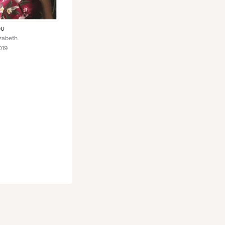
ou
izabeth
019