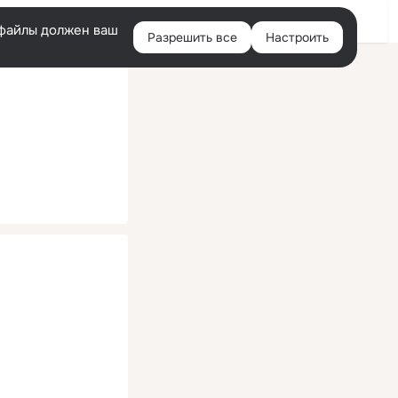
Помощь
Войти
й
e-файлы должен ваш
Разрешить все
Настроить
Правая
колонка