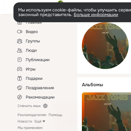
Мы используем cookie-файлы, чтобы улучшить сервис
законный представитель.
Больше информации
Левая
Главная
колонка
Видео
Группы
Люди
Публикации
Игры
Подарки
Альбомы
Поздравления
Рекомендации
Сменить язык
Рекламодателям
Помощь
Новости
Ещё
Мы применяем