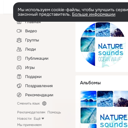
Мы используем cookie-файлы, чтобы улучшить сервис
законный представитель.
Больше информации
Левая
Главная
колонка
Видео
Группы
Люди
Публикации
Игры
Подарки
Альбомы
Поздравления
Рекомендации
Сменить язык
Рекламодателям
Помощь
Новости
Ещё
Мы применяем