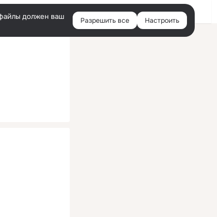
Помощь
Войти
й
e-файлы должен ваш
Разрешить все
Настроить
Правая
колонка