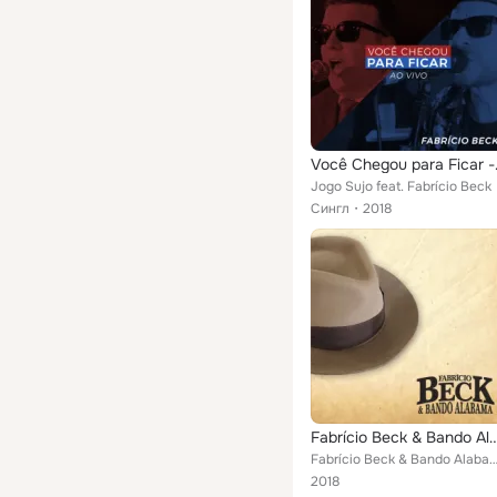
Você C
Jogo Sujo feat. Fabrício Beck
Сингл
2018
Fabrício Beck & Band
Fabrício Beck & Bando Ala
2018