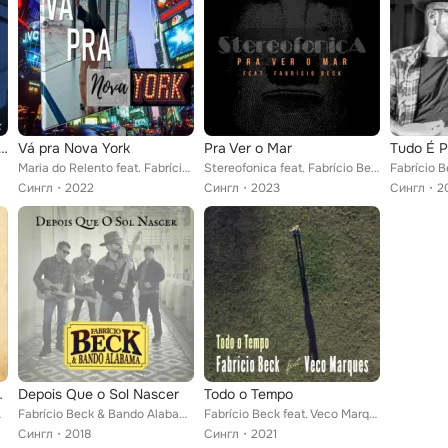
hegou para Ficar - Ao Vivo
Vá pra Nova York
Pra Ver o Mar
Tudo É P
Maria do Relento feat. Fabrício Beck
Stereofonica feat. Fabrício Beck
Сингл
2022
Сингл
2023
Сингл
2
o Alabama
Depois Que o Sol Nascer
Todo o Tempo
bama
Fabrício Beck & Bando Alabama
Fabrício Beck feat. Veco Marques
Сингл
2018
Сингл
2021