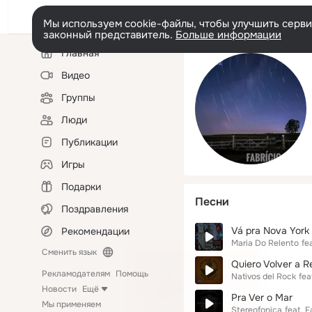
Мы используем cookie-файлы, чтобы улучшить сервис
законный представитель.
Больше информации
Левая
Главная
колонка
Видео
Группы
Люди
Публикации
Игры
Подарки
Песни
Поздравления
Vá pra Nova York
Рекомендации
Maria Do Relento
fea
Сменить язык
Quiero Volver a R
Рекламодателям
Помощь
Nativos del Rock
fea
Новости
Ещё
Pra Ver o Mar
Мы применяем
Stereofonica
feat.
F