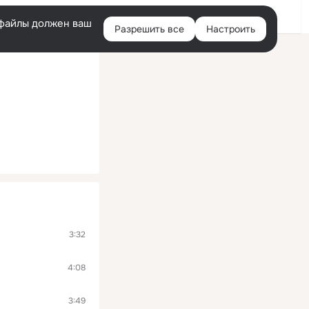
Помощь
Войти
й
e-файлы должен ваш
Разрешить все
Настроить
Правая
колонка
3:32
4:08
3:49