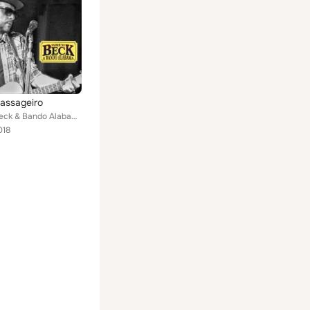
assageiro
Fabrício Beck & Bando Alabama
018