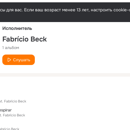
Русски
ы для вас. Если ваш возраст менее 13 лет, настроить cooki
Исполнитель
Fabrício Beck
1 альбом
Слушать
t.
Fabrício Beck
espirar
t.
Fabrício Beck
abrício Beck