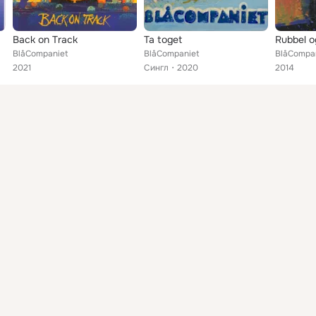
Back on Track
Ta toget
Rubbel o
BlåCompaniet
BlåCompaniet
BlåCompa
2021
Сингл
2020
2014