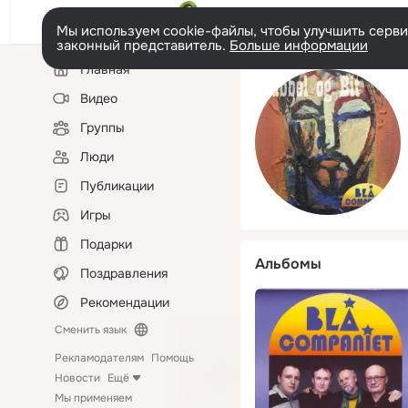
Мы используем cookie-файлы, чтобы улучшить сервис
законный представитель.
Больше информации
Левая
Главная
колонка
Видео
Группы
Люди
Публикации
Игры
Подарки
Альбомы
Поздравления
Рекомендации
Сменить язык
Рекламодателям
Помощь
Новости
Ещё
Мы применяем