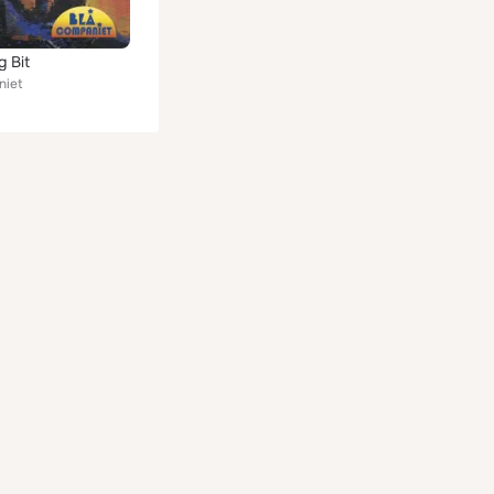
g Bit
niet