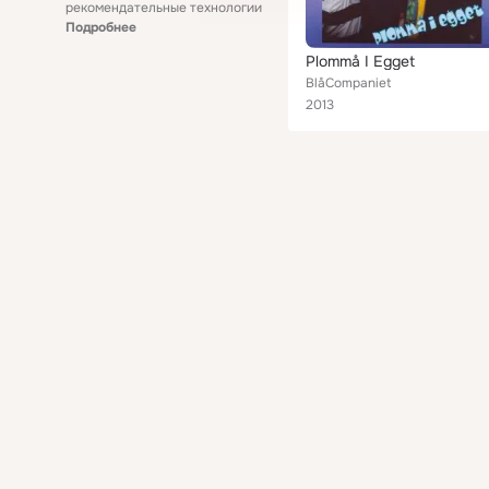
рекомендательные технологии
Подробнее
Plommå I Egget
BlåCompaniet
2013