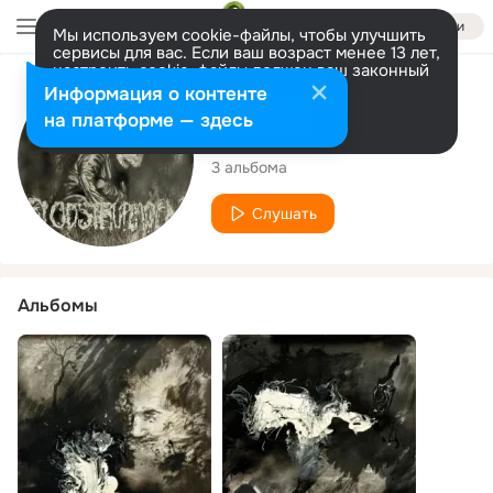
Войти
Мы используем cookie-файлы, чтобы улучшить
сервисы для вас. Если ваш возраст менее 13 лет,
настроить cookie-файлы должен ваш законный
представитель.
Больше информации
Исполнитель
Информация о контенте
Разрешить все
Настроить
на платформе — здесь
Blodstrupmoen
3 альбома
Слушать
Альбомы