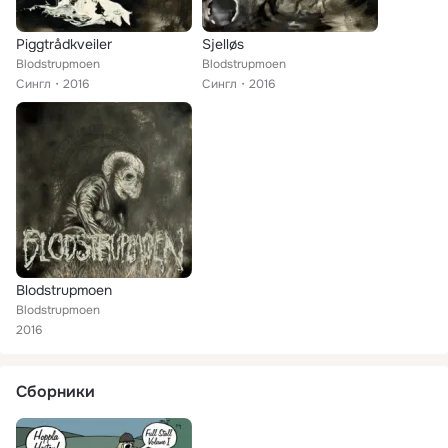
Piggtrådkveiler
Sjelløs
Blodstrupmoen
Blodstrupmoen
Сингл
2016
Сингл
2016
Blodstrupmoen
Blodstrupmoen
2016
Сборники