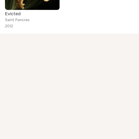
Evicted
Saint Pancras
2012