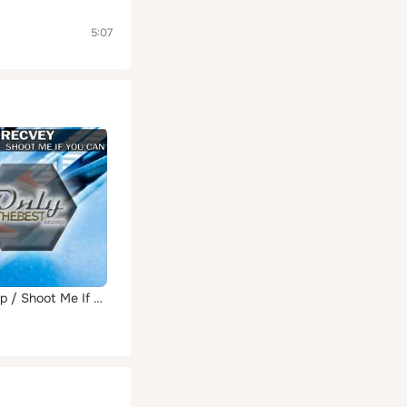
5:07
Next Step / Shoot Me If You Can