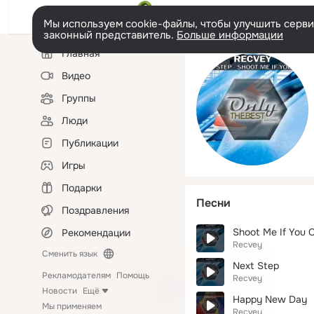
Мы используем cookie-файлы, чтобы улучшить сервис
законный представитель.
Больше информации
Левая
Главная
колонка
Видео
Группы
Люди
Публикации
Игры
Подарки
Песни
Поздравления
Shoot Me If You 
Рекомендации
Recvey
Сменить язык
Next Step
Рекламодателям
Помощь
Recvey
Новости
Ещё
Happy New Day
Мы применяем
Recvey