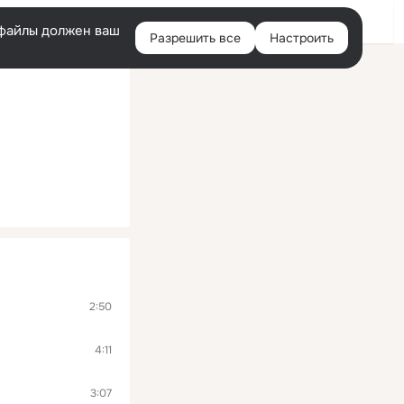
Помощь
Войти
й
e-файлы должен ваш
Разрешить все
Настроить
Правая
колонка
2:50
4:11
3:07