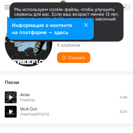
Войти
Мы используем cookie-файлы, чтобы улучшить
сервисы для вас. Если ваш возраст менее 13 лет,
настроить cookie-файлы должен ваш законный
представитель.
Больше информации
Исполнитель
Информация о контенте
Разрешить все
Настроить
на платформе — здесь
Freeflow
5 альбомов
Слушать
Песни
Arise
3:49
Freeflow
Wull Out
3:24
FreeFlow(FFDFS)