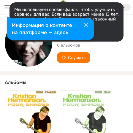
Войти
Мы используем cookie-файлы, чтобы улучшить
сервисы для вас. Если ваш возраст менее 13 лет,
настроить cookie-файлы должен ваш законный
представитель.
Больше информации
Исполнитель
Информация о контенте
Разрешить все
Настроить
на платформе — здесь
Kristian Hermanson
6 альбомов
Слушать
Альбомы