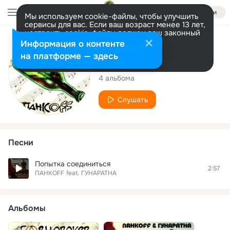
Войти
Мы используем cookie-файлы, чтобы улучшить
сервисы для вас. Если ваш возраст менее 13 лет,
настроить cookie-файлы должен ваш законный
представитель.
Больше информации
Исполнитель
Информация о контенте
Разрешить все
Настроить
на платформе — здесь
ПАНКOFF
4 альбома
Слушать
Песни
Попытка соединиться
2:57
ПАНКOFF
feat.
ГУНАРАТНА
Альбомы