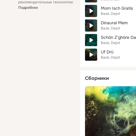
рекомендательные технологии
Подробнее
Morn Isch Gratis
Baze
Dejot
Dinaural Mem
Baze
Dejot
Schön Z'ghöre Da
Baze
Dejot
Uf Drü
Baze
Dejot
Сборники