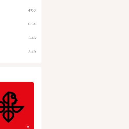
4:00
0:34
3:46
3:49