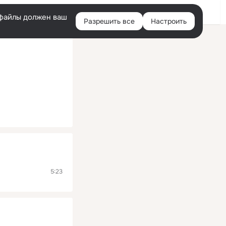
Помощь
Войти
й
e-файлы должен ваш
Разрешить все
Настроить
Правая
колонка
5:23