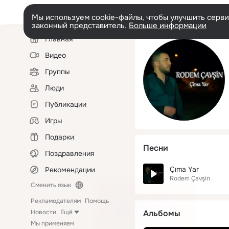
Мы используем cookie-файлы, чтобы улучшить сервис
законный представитель.
Больше информации
Левая
Главная
колонка
Видео
Группы
Люди
Публикации
Игры
Подарки
Песни
Поздравления
Çıma Yar
Рекомендации
Rodem Çavşin
Сменить язык
Рекламодателям
Помощь
Новости
Ещё
Альбомы
Мы применяем