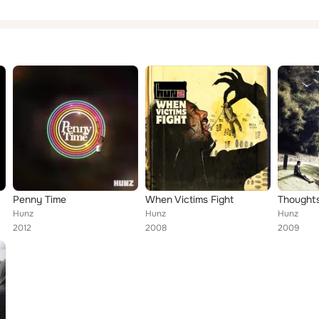
Penny Time
When Victims Fight
Thought
Hunz
Hunz
Hunz
2012
2008
2009