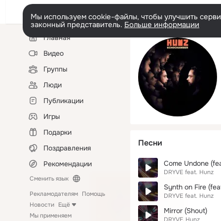
Мы используем cookie-файлы, чтобы улучшить сервис
законный представитель.
Больше информации
Левая
Главная
колонка
Видео
Группы
Люди
Публикации
Игры
Подарки
Песни
Поздравления
Come Undone (fea
Рекомендации
DRYVE
feat.
Hunz
Сменить язык
Synth on Fire (fea
Рекламодателям
Помощь
DRYVE
feat.
Hunz
Новости
Ещё
Mirror (Shout)
Мы применяем
DRYVE
Hunz