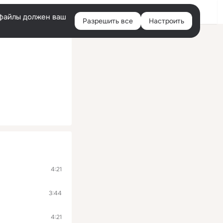
Помощь
Войти
й
e-файлы должен ваш
Разрешить все
Настроить
Правая
колонка
4:21
3:44
4:21