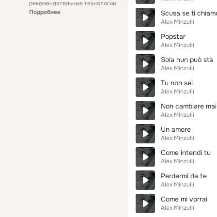
рекомендательные технологии
Подробнее
Scusa se ti chia
Alex Minzulli
Popstar
Alex Minzulli
Sola nun può stà
Alex Minzulli
Tu non sei
Alex Minzulli
Non cambiare mai
Alex Minzulli
Un amore
Alex Minzulli
Come intendi tu
Alex Minzulli
Perdermi da te
Alex Minzulli
Come mi vorrai
Alex Minzulli