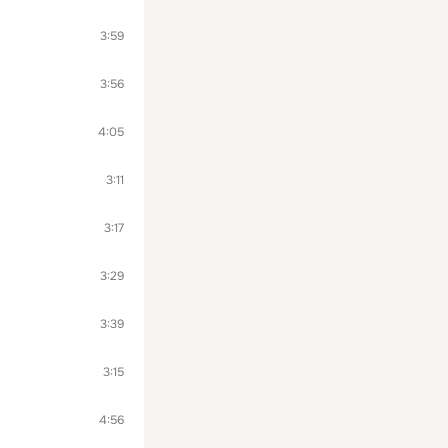
3:59
3:56
4:05
3:11
3:17
3:29
3:39
3:15
4:56