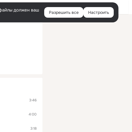
Помощь
Войти
й
e-файлы должен ваш
Разрешить все
Настроить
Правая
колонка
3:46
4:00
3:18