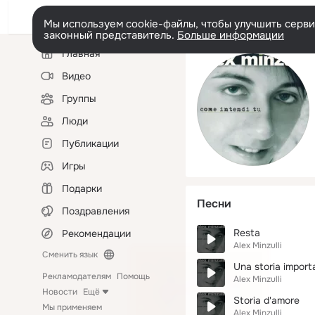
Мы используем cookie-файлы, чтобы улучшить сервис
законный представитель.
Больше информации
Левая
Главная
колонка
Видео
Группы
Люди
Публикации
Игры
Подарки
Песни
Поздравления
Resta
Рекомендации
Alex Minzulli
Сменить язык
Una storia import
Рекламодателям
Помощь
Alex Minzulli
Новости
Ещё
Storia d'amore
Мы применяем
Alex Minzulli