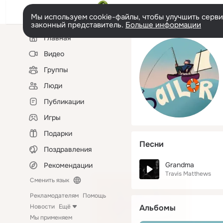
Мы используем cookie-файлы, чтобы улучшить сервис
законный представитель.
Больше информации
Левая
Главная
колонка
Видео
Группы
Люди
Публикации
Игры
Подарки
Песни
Поздравления
Grandma
Рекомендации
Travis Matthews
Сменить язык
Рекламодателям
Помощь
Новости
Ещё
Альбомы
Мы применяем