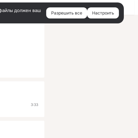
Помощь
Войти
й
e-файлы должен ваш
Разрешить все
Настроить
Правая
колонка
3:33