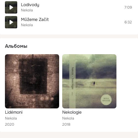
Lodivody
7:09
Nekola
Můžeme Začít
6:32
Nekola
Альбомы
Lidémoni
Nekologie
Nekola
Nekola
2020
2018