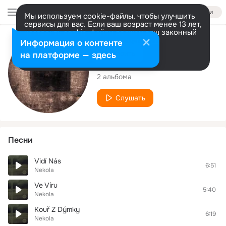
Войти
Мы используем cookie-файлы, чтобы улучшить
сервисы для вас. Если ваш возраст менее 13 лет,
настроить cookie-файлы должен ваш законный
представитель.
Больше информации
Исполнитель
Информация о контенте
Разрешить все
Настроить
на платформе — здесь
Nekola
2 альбома
Слушать
Песни
Vidí Nás
6:51
Nekola
Ve Víru
5:40
Nekola
Kouř Z Dýmky
6:19
Nekola