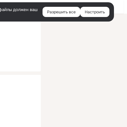
Помощь
Войти
й
e-файлы должен ваш
Разрешить все
Настроить
Правая
колонка