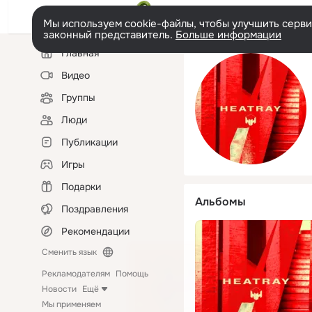
Мы используем cookie-файлы, чтобы улучшить сервис
законный представитель.
Больше информации
Левая
Главная
колонка
Видео
Группы
Люди
Публикации
Игры
Подарки
Альбомы
Поздравления
Рекомендации
Сменить язык
Рекламодателям
Помощь
Новости
Ещё
Мы применяем