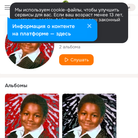
Войти
Мы используем cookie-файлы, чтобы улучшить
сервисы для вас. Если ваш возраст менее 13 лет,
настроить cookie-файлы должен ваш законный
представитель.
Больше информации
Исполнитель
Информация о контенте
Разрешить все
Настроить
на платформе — здесь
Naki The Beatman
2 альбома
Слушать
Альбомы