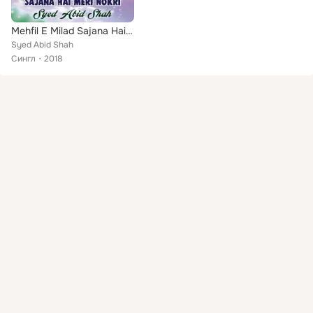
Mehfil E Milad Sajana Hai Meri Nokri - Single
Syed Abid Shah
Сингл
2018