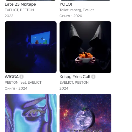
Late 23 Mixtape
YOLO!
EVELICT, PEETON
Tolietumberg, Evelict
2023
Сингл
2026
WIGGA
Krispy Fries Cult
PEETON feat. EVELICT
EVELICT, PEETON
Сингл
2024
2024