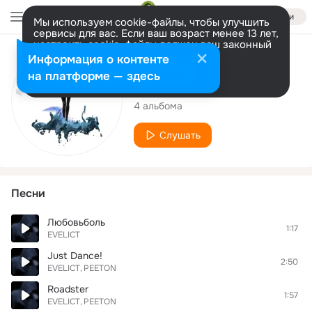
Войти
Мы используем cookie-файлы, чтобы улучшить
сервисы для вас. Если ваш возраст менее 13 лет,
настроить cookie-файлы должен ваш законный
представитель.
Больше информации
Исполнитель
Информация о контенте
Разрешить все
Настроить
на платформе — здесь
EVELICT
4 альбома
Слушать
Песни
Любовьболь
1:17
EVELICT
Just Dance!
2:50
EVELICT
PEETON
Roadster
1:57
EVELICT
PEETON