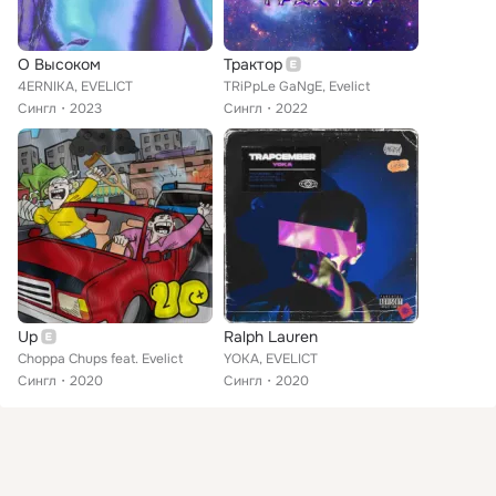
О Высоком
Трактор
4ERNIKA, EVELICT
TRiPpLe GaNgE, Evelict
Сингл
2023
Сингл
2022
Up
Ralph Lauren
Choppa Chups feat. Evelict
YOKA, EVELICT
Сингл
2020
Сингл
2020