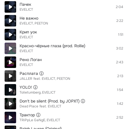
Пачек
2:04
EVELICT
Не важно
2:22
EVELICT
PEETON
Крип уок
1:51
EVELICT
Красно-чёрные глаза (prod. Rollie)
3:02
EVELICT
Рено Логан
2:43
EVELICT
Расплата
2:13
JALLER
feat.
EVELICT
PEETON
YOLO!
1:54
Tolietumberg
EVELICT
Don't be silent (Prod. by JOPXT)
1:42
Dead Place
feat.
EVELICT
Трактор
2:52
TRiPpLe GaNgE
EVELICT
Ralph Lauren (Original)