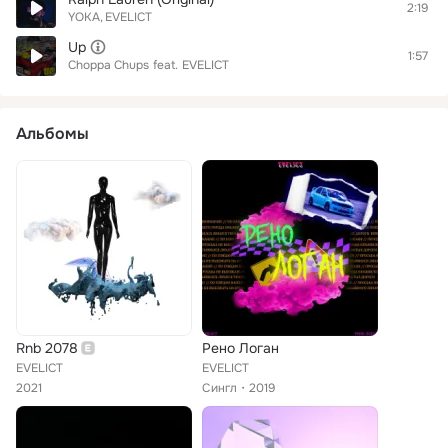
2:19
YOKA
EVELICT
Up
1:57
Choppa Chups
feat.
EVELICT
Альбомы
Rnb 2078
Рено Логан
EVELICT
EVELICT
2021
Сингл
2019