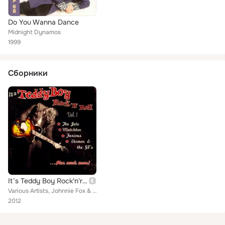
Do You Wanna Dance
Midnight Dynamos
1999
Сборники
It’s Teddy Boy Rock'n'roll Vol 1
Various Artists, Johnnie Fox & The Hunters, The Jets, The RedHot Trio, Furious, The Rhythm Aces, The Twangmasters, The Rhythm Ha...
2012