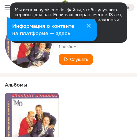
Войти
Мы используем cookie-файлы, чтобы улучшить
сервисы для вас. Если ваш возраст менее 13 лет,
настроить cookie-файлы должен ваш законный
представитель.
Больше информации
Исполнитель
Информация о контенте
Разрешить все
Настроить
на платформе — здесь
Midnight Dynamos
1 альбом
Слушать
Альбомы