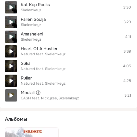
Kat Kop Rocks
3:30
Skelemkeyz
Fallen Soulja
3:23
Skelemkeyz
Amasheleni
4:11
Skelemkeyz
Heart Of A Hustler
3:39
Natured
feat.
Skelemkeyz
Suka
4:05
Natured
feat.
Skelemkeyz
Ruller
4:28
Natured
feat.
Skelemkeyz
Mbulali
3:21
CASH
feat.
Nickyzee
Skelemkeyz
Альбомы