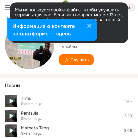
Войти
Мы используем cookie-файлы, чтобы улучшить
сервисы для вас. Если ваш возраст менее 13 лет,
настроить cookie-файлы должен ваш законный
представитель.
Больше информации
Исполнитель
Информация о контенте
Разрешить все
Настроить
на платформе — здесь
Skelemkeyz
1 альбом
Слушать
Песни
Tlims
3:46
Skelemkeyz
Pantsula
3:29
Skelemkeyz
Mathata Teng
3:06
Skelemkeyz