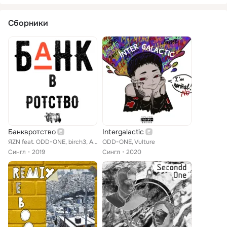
Сборники
Банквротство
Intergalactic
ЯZN feat. ODD-ONE, birch3, Aloe Blacc
ODD-ONE, Vulture
Сингл
2019
Сингл
2020