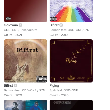
монтана
Bifirst
ODD-ONE, Sprb, Vulture
Barmэn feat. ODD-ONE, ЯZN
Сингл
2021
Сингл
2019
Bifirst
Flying
Barmэn feat. ODD-ONE / ЯZN
Sprb feat. ODD-ONE
Сингл
2019
Сингл
2020