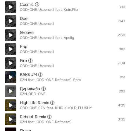
Cosmic
3:10
ODD-ONE
Uspenskii
feat.
Koin.Flip
Duel
2:47
ODD-ONE
Uspenskii
Groove
2:50
ODD-ONE
Uspenskii
feat.
Apolly
Rap
3:12
ODD-ONE
Uspenskii
Fire
7:04
ODD-ONE
Uspenskii
BAKKUM
7:51
ЯZN
feat.
ODD-ONE
RefractoЯ
Sprb
Дирижаба
2:13
ЯZN
ODD-ONE
High Life Remix
4:25
ODD-ONE
ЯZN
feat.
KHID KHOLD
FLUSHY
Reboot Remix
3:05
ЯZN
feat.
ODD-ONE
RefractoЯ
Flying