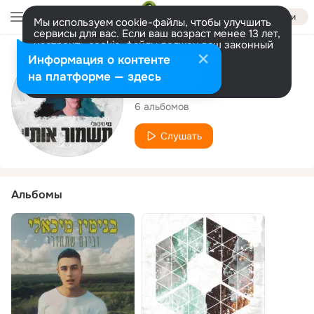
Войти
Мы используем cookie-файлы, чтобы улучшить
сервисы для вас. Если ваш возраст менее 13 лет,
настроить cookie-файлы должен ваш законный
представитель.
Больше информации
Исполнитель
Информация о контенте
Разрешить все
Настроить
на платформе — здесь
Benny Michaeli
6 альбомов
Слушать
Альбомы