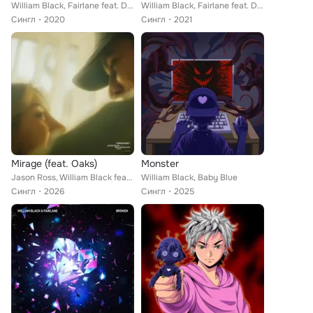
William Black, Fairlane feat. Dia Frampton
William Black, Fairlane feat. Dia Frampton
Сингл
2020
Сингл
2021
Mirage (feat. Oaks)
Monster
Jason Ross, William Black feat. Oaks
William Black, Baby Blue
Сингл
2026
Сингл
2025