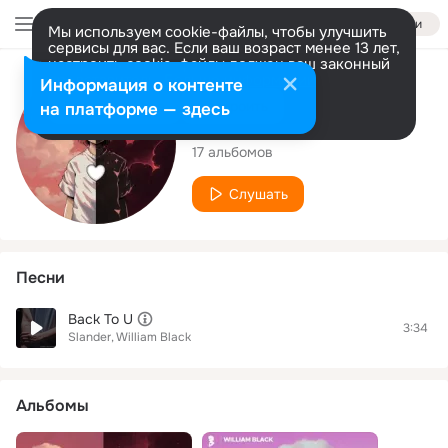
Войти
Мы используем cookie-файлы, чтобы улучшить
сервисы для вас. Если ваш возраст менее 13 лет,
настроить cookie-файлы должен ваш законный
представитель.
Больше информации
Исполнитель
Информация о контенте
Разрешить все
Настроить
на платформе — здесь
William Black
17 альбомов
Слушать
Песни
Back To U
3:34
Slander
William Black
Альбомы