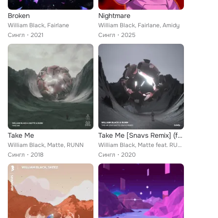
Broken
Nightmare
William Black, Fairlane
William Black, Fairlane, Amidy
Сингл
2021
Сингл
2025
Take Me
Take Me [Snavs Remix] (feat. RUNN)
William Black, Matte, RUNN
William Black, Matte feat. RUNN
Сингл
2018
Сингл
2020