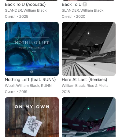
Back To U (Acoustic)
Back To U
SLANDER, William Black
SLANDER, William Black
Сингл
2025
Сингл
2020
Nothing Left (feat. RUNN)
Here At Last (Remixes)
Wooli, William Black, RUNN
William Black, Rico & Miella
Сингл
2019
2018