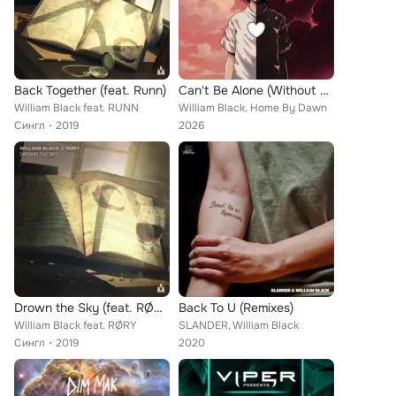
Back Together (feat. Runn)
Can't Be Alone (Without You) (feat. Rosie Darling) (Home By Dawn Remix)
William Black feat. RUNN
William Black, Home By Dawn
Сингл
2019
2026
Drown the Sky (feat. RØRY)
Back To U (Remixes)
William Black feat. RØRY
SLANDER, William Black
Сингл
2019
2020