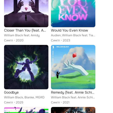
Closer Than You (feat. AMIDY)
Would You Even Know
William Black feat. Amidy
Audien, William Black feat. Tia Tia
Сингл
2020
Сингл
2023
Goodbye
Remedy (feat. Annie Schindel)
William Black, Blanke, MGRD
William Black feat. Annie Schindel
Сингл
2025
Сингл
2021