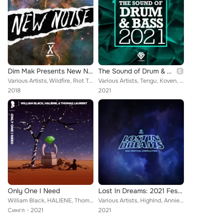
Dim Mak Presents New Noise, Vol. 10
The Sound of Drum & Bass 2021 (Viper Presents)
Various Artists, Wildfire, Riot Ten, MadFool, Velvo, NIGHTOWLS, Zookeepers, The Arcturians, Adam Pearce, Pierce, Spaces, I.Y.F.F...
Various Artists, Tengu, Koven, Jack Mirror, Lee Mvtthews, The Voss, SØL, Bugwell, Dossa & Locuzzed, Giganti, SLANDER, Ekko & Sid...
2018
2021
Only One I Need
Lost In Dreams: 2021 Festival Compilation
William Black, HALIENE, Thomas Laurent
Various Artists, Highlnd, Annie Schindel, Elephante, End Of The World, Jecht, Devon Baldwin, LICK, Haywyre, Taylor Kade, Crystal...
Сингл
2021
2021