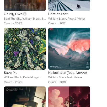
On My Own
Here at Last
Said The Sky, William Black, SayWeCanFly
William Black, Rico & Miella
Сингл
2022
Сингл
2017
Save Me
Hallucinate (feat. Nevve)
William Black, Kate Morgan
William Black feat. Nevve
Сингл
2025
Сингл
2018