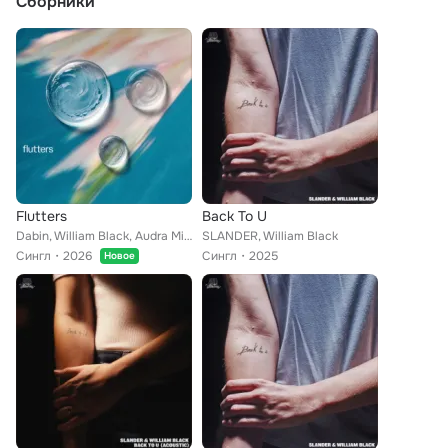
Сборники
Flutters
Back To U
Dabin, William Black, Audra Miller
SLANDER, William Black
Сингл
2026
Сингл
2025
Новое