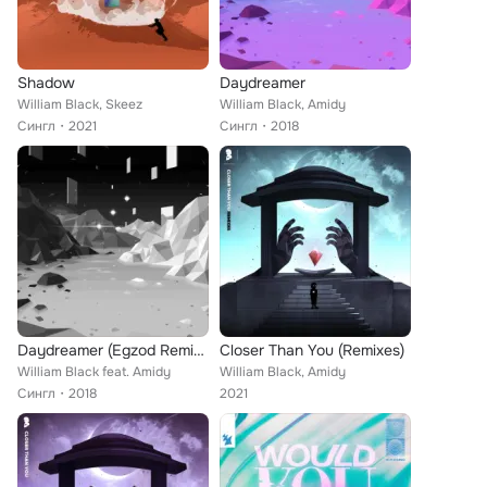
Shadow
Daydreamer
William Black, Skeez
William Black, Amidy
Сингл
2021
Сингл
2018
Daydreamer (Egzod Remix) (feat. AMIDY)
Closer Than You (Remixes)
William Black feat. Amidy
William Black, Amidy
Сингл
2018
2021