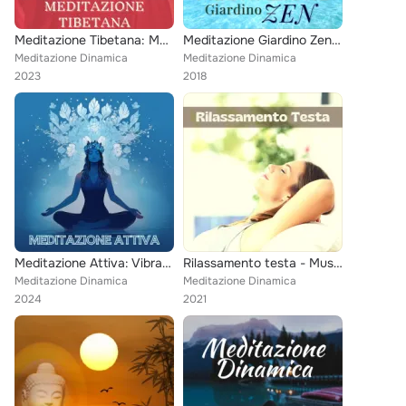
Meditazione Tibetana: Musica Profonda di Meditazione e Canti dell'OM per Purificare la Mente e Favorire il Rilassamento
Meditazione Giardino Zen - Curare la Malinconia e l'Infelicità con Suoni della Natura Orientali
Meditazione Dinamica
Meditazione Dinamica
2023
2018
Meditazione Attiva: Vibrazioni Curative per Meditazione Dinamica
Rilassamento testa - Musica rilassante per massaggiatore antistress, relax e comfort in ufficio o a casa
Meditazione Dinamica
Meditazione Dinamica
2024
2021