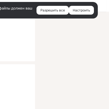
Помощь
Войти
й
e-файлы должен ваш
Разрешить все
Настроить
Правая
колонка