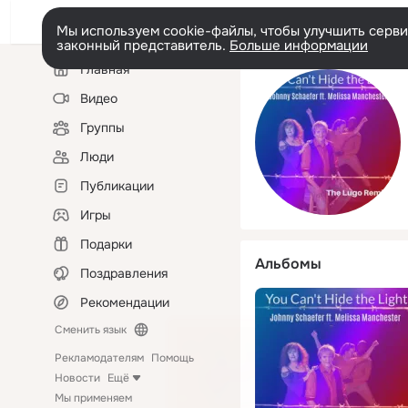
Мы используем cookie-файлы, чтобы улучшить сервис
законный представитель.
Больше информации
Левая
Главная
колонка
Видео
Группы
Люди
Публикации
Игры
Подарки
Альбомы
Поздравления
Рекомендации
Сменить язык
Рекламодателям
Помощь
Новости
Ещё
Мы применяем