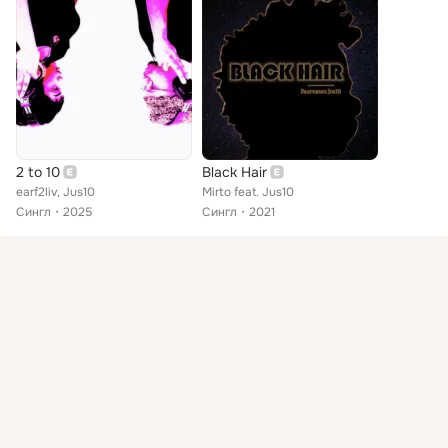
2 to 10
Black Hair
earf2liv, Jus10
Mirto feat. Jus10
Сингл
2025
Сингл
2021