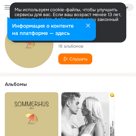
Войти
Мы используем cookie-файлы, чтобы улучшить
сервисы для вас. Если ваш возраст менее 13 лет,
настроить cookie-файлы должен ваш законный
представитель.
Больше информации
Исполнитель
Информация о контенте
Разрешить все
Настроить
на платформе — здесь
Zakarias
18 альбомов
Слушать
Альбомы