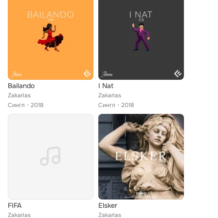
Bailando
I Nat
Zakarias
Zakarias
Сингл
2018
Сингл
2018
FIFA
Elsker
Zakarias
Zakarias