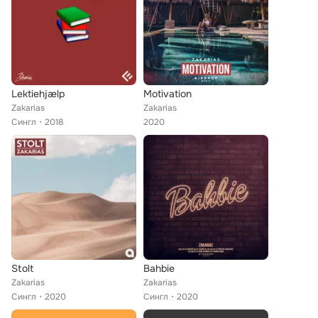
Lektiehjælp
Motivation
Zakarias
Zakarias
Сингл
2018
2020
Stolt
Bahbie
Zakarias
Zakarias
Сингл
2020
Сингл
2020