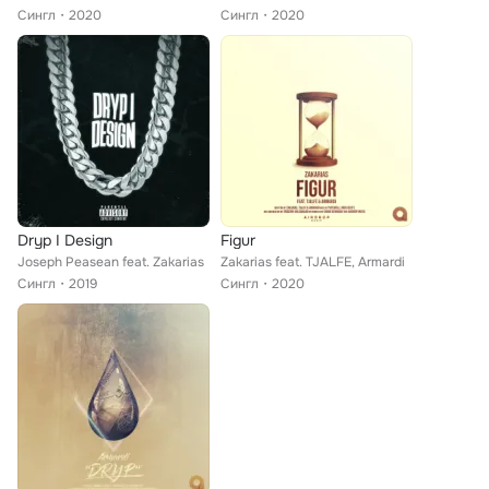
Сингл
2020
Сингл
2020
Dryp I Design
Figur
Joseph Peasean feat. Zakarias
Zakarias feat. TJALFE, Armardi
Сингл
2019
Сингл
2020