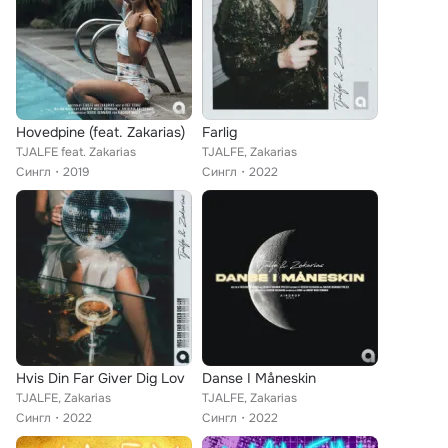
Hovedpine (feat. Zakarias)
Farlig
TJALFE feat. Zakarias
TJALFE, Zakarias
Сингл
2019
Сингл
2022
Hvis Din Far Giver Dig Lov
Danse I Måneskin
TJALFE, Zakarias
TJALFE, Zakarias
Сингл
2022
Сингл
2022