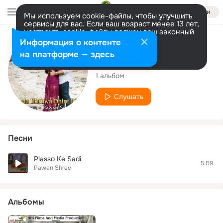
Войти
Мы используем cookie-файлы, чтобы улучшить
сервисы для вас. Если ваш возраст менее 13 лет,
настроить cookie-файлы должен ваш законный
представитель.
Больше информации
Исполнитель
Информация о контенте
Разрешить все
Настроить
на платформе — здесь
Pawan Shree
1 альбом
Слушать
Песни
Plasso Ke Sadi
5:09
Pawan Shree
Альбомы