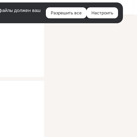
Помощь
Войти
й
e-файлы должен ваш
Разрешить все
Настроить
Правая
колонка