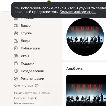
Мы используем cookie-файлы, чтобы улучшить сервис
законный представитель.
Больше информации
Левая
Главная
колонка
Видео
Группы
Люди
Публикации
Игры
Подарки
Альбомы
Поздравления
Рекомендации
Сменить язык
Рекламодателям
Помощь
Новости
Ещё
Мы применяем