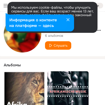
Войти
Мы используем cookie-файлы, чтобы улучшить
сервисы для вас. Если ваш возраст менее 13 лет,
настроить cookie-файлы должен ваш законный
представитель.
Больше информации
Исполнитель
Информация о контенте
Разрешить все
Настроить
на платформе — здесь
Afrikanische Musik Akademie
6 альбомов
Слушать
Альбомы