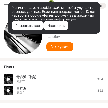
Войти
Мы используем cookie-файлы, чтобы улучшить
сервисы для вас. Если ваш возраст менее 13 лет,
настроить cookie-файлы должен ваш законный
представитель.
Больше информации
Исполнитель
Разрешить все
Настроить
周鼎立
1 альбом
Слушать
Песни
青春派 (伴奏)
3:34
周鼎立
青春派
3:32
周鼎立