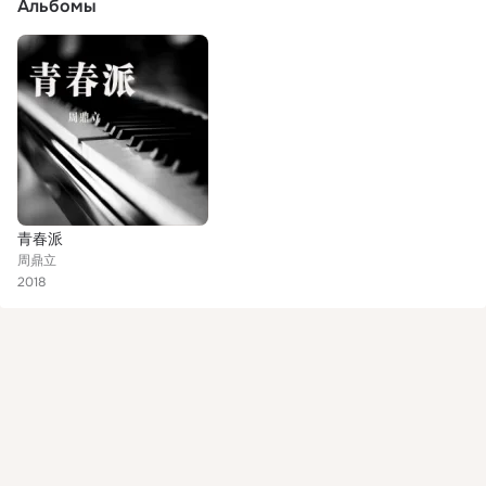
Альбомы
青春派
周鼎立
2018