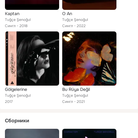
Kaptan
O An
Tuğçe Şenoğul
Tuğçe Şenoğul
Сингл
2018
Сингл
2022
Gölgelerine
Bu Rüya Değil
Tuğçe Şenoğul
Tuğçe Şenoğul
2017
Сингл
2021
Сборники