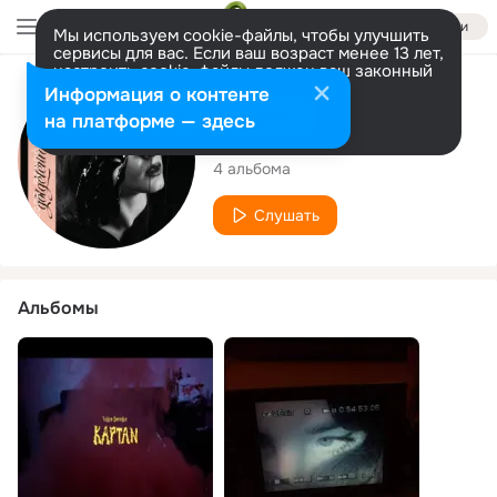
Войти
Мы используем cookie-файлы, чтобы улучшить
сервисы для вас. Если ваш возраст менее 13 лет,
настроить cookie-файлы должен ваш законный
представитель.
Больше информации
Исполнитель
Информация о контенте
Разрешить все
Настроить
на платформе — здесь
Tuğçe Şenoğul
4 альбома
Слушать
Альбомы