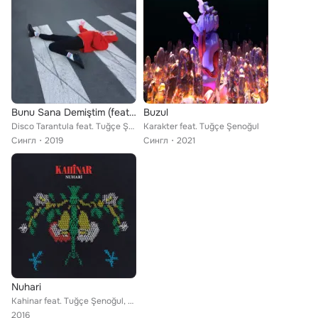
Bunu Sana Demiştim (feat. Tuğçe Şenoğul)
Buzul
Disco Tarantula feat. Tuğçe Şenoğul
Karakter feat. Tuğçe Şenoğul
Сингл
2019
Сингл
2021
Nuhari
Kahinar feat. Tuğçe Şenoğul, Serkan Alkan
2016