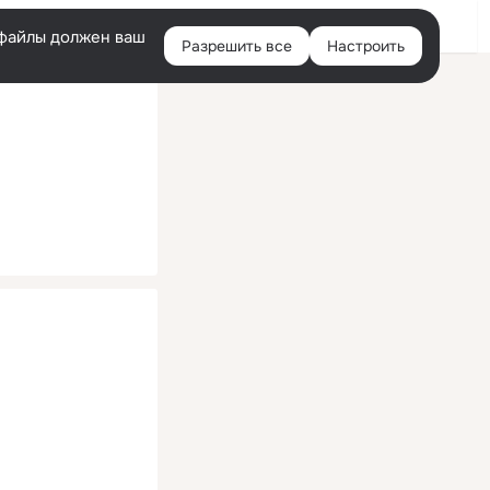
Помощь
Войти
й
e-файлы должен ваш
Разрешить все
Настроить
Правая
колонка