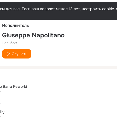
Русски
ы для вас. Если ваш возраст менее 13 лет, настроить cooki
Исполнитель
Giuseppe Napolitano
1 альбом
Слушать
o Barra Rework)
o
o
ix)
o