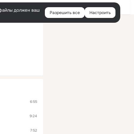
Помощь
Войти
й
e-файлы должен ваш
Разрешить все
Настроить
Правая
колонка
6:55
9:24
7:52