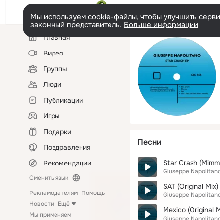
Мы используем cookie-файлы, чтобы улучшить сервис
законный представитель.
Больше информации
Левая
Главная
колонка
Видео
Группы
Люди
Публикации
Игры
Подарки
Песни
Поздравления
Star Crash (Mimm
Рекомендации
Giuseppe Napolitan
Сменить язык
SAT (Original Mix)
Рекламодателям
Помощь
Giuseppe Napolitan
Новости
Ещё
Mexico (Original M
Мы применяем
Giuseppe Napolitan