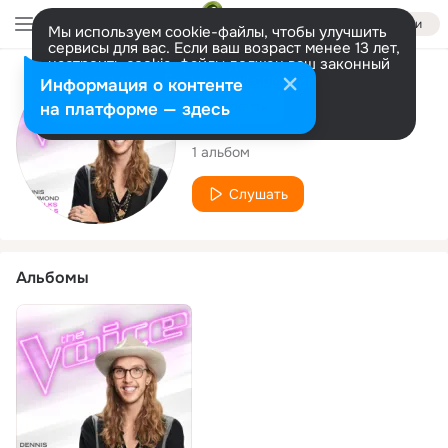
Войти
Мы используем cookie-файлы, чтобы улучшить
сервисы для вас. Если ваш возраст менее 13 лет,
настроить cookie-файлы должен ваш законный
представитель.
Больше информации
Исполнитель
Информация о контенте
Разрешить все
Настроить
на платформе — здесь
Dennis Drummond
1 альбом
Слушать
Альбомы