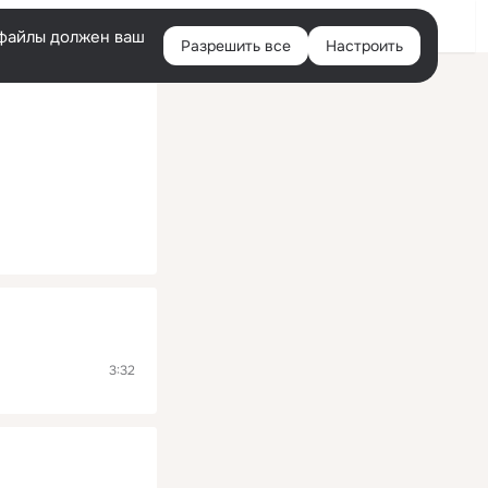
Помощь
Войти
й
e-файлы должен ваш
Разрешить все
Настроить
Правая
колонка
3:32