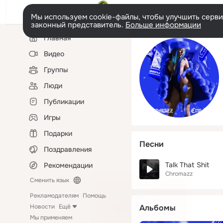
Мы используем cookie-файлы, чтобы улучшить сервис
законный представитель.
Больше информации
Левая
Главная
колонка
Видео
Группы
Люди
Публикации
Игры
Подарки
Песни
Поздравления
Talk That Shit
Рекомендации
Chromazz
Сменить язык
Рекламодателям
Помощь
Новости
Ещё
Альбомы
Мы применяем