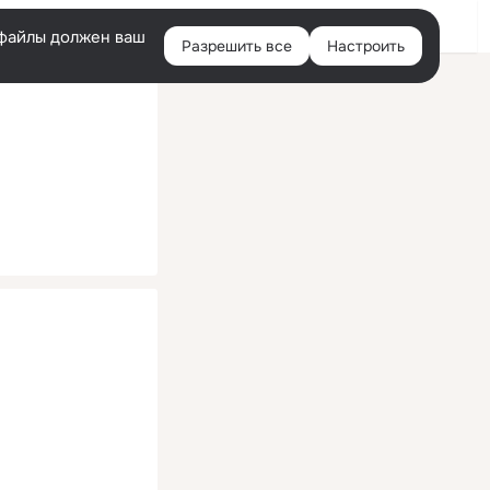
Помощь
Войти
й
e-файлы должен ваш
Разрешить все
Настроить
Правая
колонка