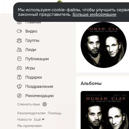
Мы используем cookie-файлы, чтобы улучшить сервис
законный представитель.
Больше информации
Левая
Главная
колонка
Видео
Группы
Люди
Публикации
Игры
Подарки
Альбомы
Поздравления
Рекомендации
Сменить язык
Рекламодателям
Помощь
Новости
Ещё
Мы применяем