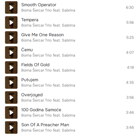
Smooth Operator
6:30
Borna Šercar Trio
feat.
Sabrina
Tempera
5:56
Borna Šercar Trio
feat.
Sabrina
Give Me One Reason
5:25
Borna Šercar Trio
feat.
Sabrina
Čemu
4:07
Borna Šercar Trio
feat.
Sabrina
Fields Of Gold
4:19
Borna Šercar Trio
feat.
Sabrina
Putujem
4:35
Borna Šercar Trio
feat.
Sabrina
Overjoyed
3:56
Borna Šercar Trio
feat.
Sabrina
100 Godina Samoće
3:46
Borna Šercar Trio
feat.
Sabrina
Son Of A Preacher Man
3:46
Borna Šercar Trio
feat.
Sabrina