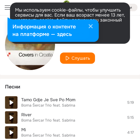
Войти
Мы используем cookie-файлы, чтобы улучшить
сервисы для вас. Если ваш возраст менее 13 лет,
настроить cookie-файлы должен ваш законный
представитель.
Больше информации
Информация о контенте
Исполнитель
Разрешить все
Настроить
на платформе — здесь
Borna Šercar Trio
Слушать
Песни
Tamo Gdje Je Sve Po Mom
5:19
Borna Šercar Trio
feat.
Sabrina
River
5:15
Borna Šercar Trio
feat.
Sabrina
Mi
4:17
Borna Šercar Trio
feat.
Sabrina