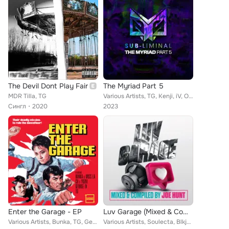
The Devil Dont Play Fair
The Myriad Part 5
MDR Tilla, TG
Various Artists, TG, Kenji, iV, Ominous, Damageman, Martyn Nytram, RV, Neman, Illament, Dreadnaught, Mvdvy, JTR, Ingenuity, Warh...
Сингл
2020
2023
Enter the Garage - EP
Luv Garage (Mixed & Compiled By Joe Hunt)
Various Artists, Bunka, TG, George IV, Yozhi, Miss L.A., CB
Various Artists, Soulecta, Blkjck, Gavin Foord, Blakk Habit, Joe Hunt, Prozak, Aki, TG, Badger, Phono - Vibez, Proper Tings, Tuf...