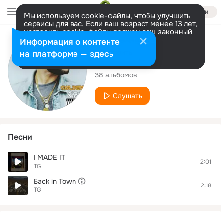
Войти
Мы используем cookie-файлы, чтобы улучшить
сервисы для вас. Если ваш возраст менее 13 лет,
настроить cookie-файлы должен ваш законный
представитель.
Больше информации
Исполнитель
Информация о контенте
Разрешить все
Настроить
на платформе — здесь
TG
38 альбомов
Слушать
Песни
I MADE IT
2:01
TG
Back in Town
2:18
TG