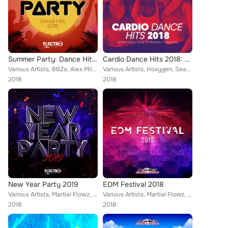
Summer Party: Dance Hits 2018
Cardio Dance Hits 2018: 30 Best Dance Songs for Workout + 1 Megamix
Various Artists, BBZa, Alex Milani, Patrick Metzker, Miani, Max Fane, Deep Emotion, The Coolbreezers, Axer, Geo Da Silva, Idin G...
Various Artists, Hoxygen, Sean Norvis, SuperFitness, Copamore, Eros Pandi, V.M.C., Pete Ellement, Dereck, Andrew Peret, Rawanne,...
2018
2018
New Year Party 2019
EDM Festival 2018
Various Artists, Martial Flowz, Tall & Small, Kakeru, Chris Lain, Charlie Atom, Rene Rodrigezz, Michael Fall, Distortive, Axer, ...
Various Artists, Martial Flowz, Flip Capella, Iuri DJ, Alex Milani, Bulljay, Southree, Distortive, Axer, Geo Da Silva, Turbotron...
2018
2018