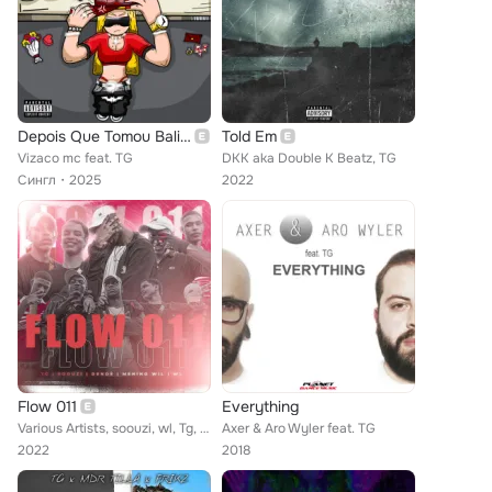
Depois Que Tomou Balinha
Told Em
Vizaco mc feat. TG
DKK aka Double K Beatz, TG
Сингл
2025
2022
Flow 011
Everything
Various Artists, soouzi, wl, Tg, Dendê, Menino will
Axer & Aro Wyler feat. TG
2022
2018