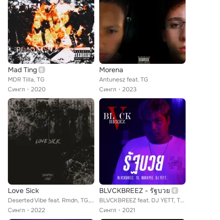
Mad Ting
Morena
MDR Tilla, TG
Antunesz feat. TG
Сингл
2020
Сингл
2023
Love Sick
BLVCKBREEZ -​ รัฐบวย
Deserted Vibe feat. Rmdn, TG, Ecky
BLVCKBREEZ feat. DJ YETT, TG, Nukiepee
Сингл
2022
Сингл
2021