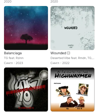
2020
2020
Balanciaga
Wounded
TG feat. Rzinn
Deserted Vibe feat. Rmdn, TG, Honkshit
Сингл
2023
Сингл
2022