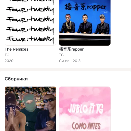
The Remixes
播音系rapper
TG
TG
2020
Сингл
2018
Сборники