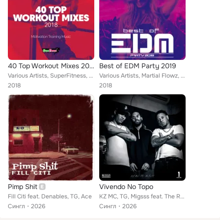
40 Top Workout Mixes 2018: Motivation Training Music
Best of EDM Party 2019
Various Artists, SuperFitness, Niko Peace, Luka J Master, Flip Capella, Alex Milani, Bulljay, Alka & Feiv, Chris Lain, Fedo Mora...
Various Artists, Martial Flowz, Planet Dance Music, Kakeru, Alka & Feiv, Charlie Atom, Rene Rodrigezz, Spikaa, Distortive, Axer,...
2018
2018
Pimp Shit
Vivendo No Topo
Fill Citi feat. Denables, TG, Ace
KZ MC, TG, Migsss feat. The Real Ones
Сингл
2026
Сингл
2026