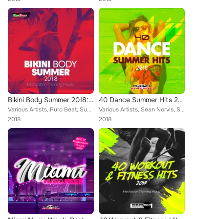
Bikini Body Summer 2018: Motivation Training Music
40 Dance Summer Hits 2018
Various Artists, Puro Beat, SuperFitness, Copamore, Southree, Michael Fall, Deep Emotion, The Coolbreezers, Axer, Idin Gorji, Ch...
Various Artists, Sean Norvis, Samma, Patrick Metzker, Fedo Mora, Axer, Audioboy, Alpha Squad, Dani Corbalan, Ryan Housewell, Bes...
2018
2018