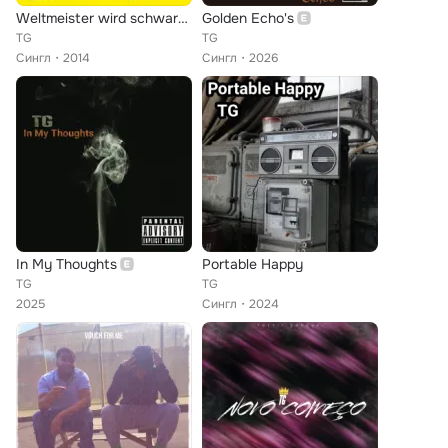
Weltmeister wird schwarz, rot, gold
Golden Echo's
TG
TG
Сингл
2014
Сингл
2026
In My Thoughts
Portable Happy
TG
TG
2025
Сингл
2024