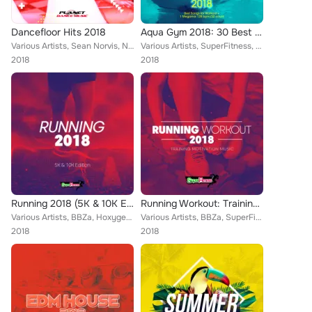
Dancefloor Hits 2018
Aqua Gym 2018: 30 Best Songs for Workout + 1 Megamix 128 bpm/32 count
Various Artists, Sean Norvis, Niko Peace, Patrick Metzker, Chris Lain, Chris Feelding, Fedo Mora, Mike Maiden, Essed, Michael Fa...
Various Artists, SuperFitness, Niko Peace, Chris Lain, Stephan Vegas, Mike Maiden, Southree, Mellina, Diana Francesca, Axer, Geo...
2018
2018
Running 2018 (5K & 10K Edition)
Running Workout: Training Motivation Music 2018
Various Artists, BBZa, Hoxygen, Sean Norvis, SuperFitness, Alex Milani, Patrick Metzker, Alka & Feiv, Chris Lain, Mike Maiden, H...
Various Artists, BBZa, SuperFitness, Patrick Metzker, Southree, Deep Emotion, The Coolbreezers, Axer, Idin Gorji, Audioboy, Step...
2018
2018