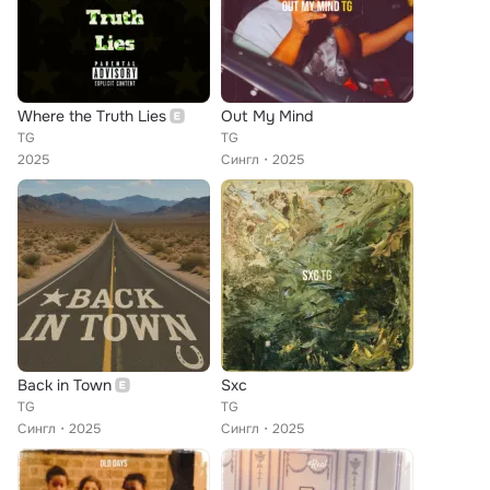
Where the Truth Lies
Out My Mind
TG
TG
2025
Сингл
2025
Back in Town
Sxc
TG
TG
Сингл
2025
Сингл
2025