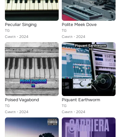
Peculiar Singing
Polite Meek Dove
TG
TG
Сингл
2024
Сингл
2024
Poised Vagabond
Piquant Earthworm
TG
TG
Сингл
2024
Сингл
2024