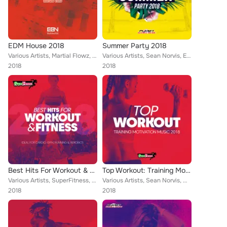
EDM House 2018
Summer Party 2018
Various Artists, Martial Flowz, Niko Peace, LocoDJ, Bulljay, Patrick Metzker, Alka & Feiv, Chris Lain, Mike Maiden, Essed, Candy...
Various Artists, Sean Norvis, Eros Pandi, Luka J Master, Lester, XP & La Fuente, Patrick Metzker, Enea Marchesini, Fedo Mora, Mi...
2018
2018
Best Hits For Workout & Fitness 2018 (Ideal For Cardio, Gym, Running & Aerobics)
Top Workout: Training Motivation Music 2018
Various Artists, SuperFitness, Niko Peace, Luka J Master, Alka & Feiv, Chris Lain, Fedo Mora, Latin Workout, The Coolbreezers, A...
Various Artists, Sean Norvis, Martial Flowz, Niko Peace, LocoDJ, Tall & Small, XP & La Fuente, Chris Lain, Mike Maiden, Rene Rod...
2018
2018