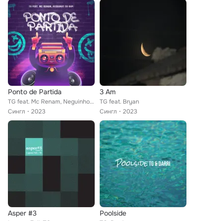
Ponto de Partida
3 Am
TG feat. Mc Renam, Neguinho do Rap
TG feat. Bryan
Сингл
2023
Сингл
2023
Asper #3
Poolside