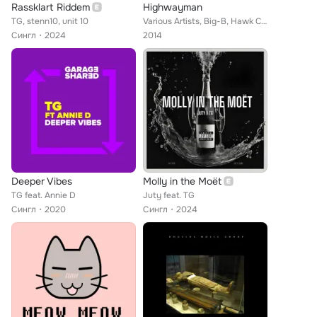
Rassklart Riddem
Highwayman
TG, stenn10, unit 10
Various Artists, Big-B, Hawk Cristensen, Capt. Kane, TG
Сингл
2024
2014
Deeper Vibes
Molly in the Moët
TG feat. Annie D
Juty feat. TG
Сингл
2020
Сингл
2024