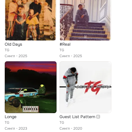
Old Days
#Real
TG
TG
Сингл
2025
Сингл
2025
Longe
Guest List Pattern
TG
TG
Сингл
2023
Сингл
2020