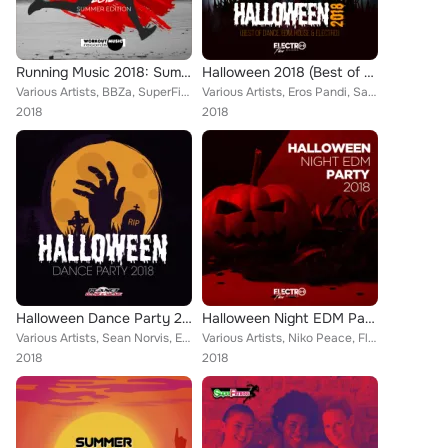
Running Music 2018: Summer Edition
Halloween 2018 (Best of Dance, EDM, House & Electro)
Various Artists, BBZa, SuperFitness, Niko Peace, Patrick Metzker, Chris Lain, Fedo Mora, Southree, The Coolbreezers, Axer, Audio...
Various Artists, Eros Pandi, Samma, Bulljay, Tall & Small, Patrick Metzker, Max Fane, Fedo Mora, Axer, Audioboy, Alpha Squad, Ry...
2018
2018
Halloween Dance Party 2018
Halloween Night EDM Party 2018
Various Artists, Sean Norvis, Eros Pandi, Tall & Small, Patrick Metzker, Fedo Mora, Axer, Audioboy, Alpha Squad, MadMe, Niko Pea...
Various Artists, Niko Peace, Flip Capella, Patrick Metzker, Alka & Feiv, Daniel Rosty, Chris Lain, Rene Rodrigezz, Candy Clvb, E...
2018
2018