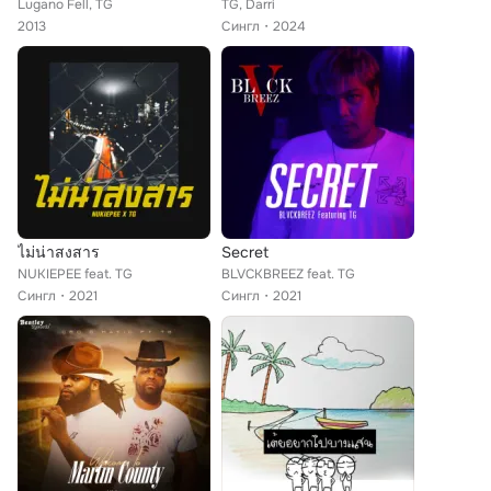
Lugano Fell, TG
TG, Darri
2013
Сингл
2024
ไม่น่าสงสาร
Secret
NUKIEPEE feat. TG
BLVCKBREEZ feat. TG
Сингл
2021
Сингл
2021