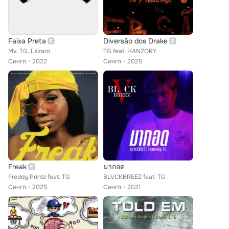
Faixa Preta
Diversão dos Drake
Mv, TG, Lázaro
TG feat. HANZORY
Сингл
2022
Сингл
2025
Freak
มากอด
Freddy Printz feat. TG
BLVCKBREEZ feat. TG
Сингл
2025
Сингл
2021