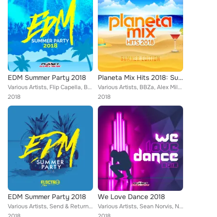
EDM Summer Party 2018
Planeta Mix Hits 2018: Summer Edition
Various Artists, Flip Capella, Bulljay, Alka & Feiv, Candy Clvb, Distortive, Axer, Alpha Squad, RnY, Ryan Housewell, Zootah, Cri...
Various Artists, BBZa, Alex Milani, Patrick Metzker, Miani, Fedo Mora, Southree, Deep Emotion, The Coolbreezers, Axer, Geo Da Si...
2018
2018
EDM Summer Party 2018
We Love Dance 2018
Various Artists, Send & Return, Eros Pandi, Samma, Spikaa, Axer, Takahiro Yoshihira, Audioboy, Alpha Squad, Geordo, Ryan Housewe...
Various Artists, Sean Norvis, Niko Peace, LocoDJ, Tall & Small, Chris Lain, Fedo Mora, Mike Maiden, Klissmoon, Michael Fall, Dee...
2018
2018