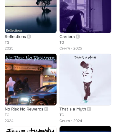
Reflections
Carriera
TG
TG
2025
Сингл
2025
No Risk No Rewards
That’s a Myth
TG
TG
2024
Сингл
2024