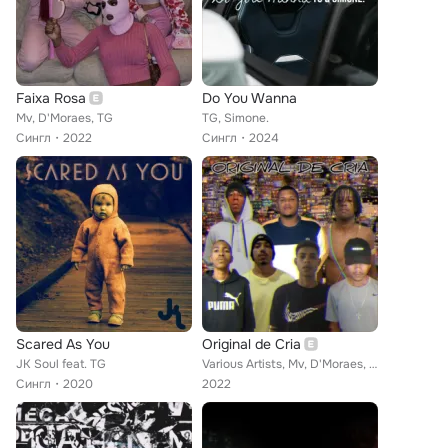
Faixa Rosa
Do You Wanna
Mv, D'Moraes, TG
TG, Simone.
Сингл
2022
Сингл
2024
Scared As You
Original de Cria
JK Soul feat. TG
Various Artists, Mv, D'Moraes, TG, Lázaro, Dee Lucca, Neto, GLD
Сингл
2020
2022