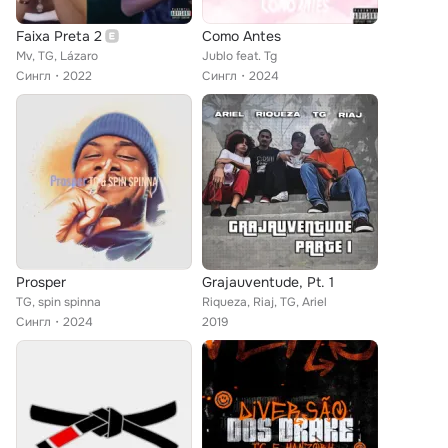
Faixa Preta 2
Como Antes
Mv, TG, Lázaro
Jublo feat. Tg
Сингл
2022
Сингл
2024
Prosper
Grajauventude, Pt. 1
TG, spin spinna
Riqueza, Riaj, TG, Ariel
Сингл
2024
2019