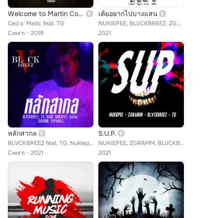
Welcome to Martin County
เต้ยอยากไปบางแสน
Ced o' Matic feat. TG
NUKIEPEE, BLVCKBREEZ, ZGRAMM, TG
Сингл
2019
2021
หลักสากล
S.U.P.
BLVCKBREEZ feat. TG, Nukiepee, Zgramm, Papaball, GuCha, Rami
NUKIEPEE, ZGRAMM, BLVCKBREEZ, TG
Сингл
2021
2021