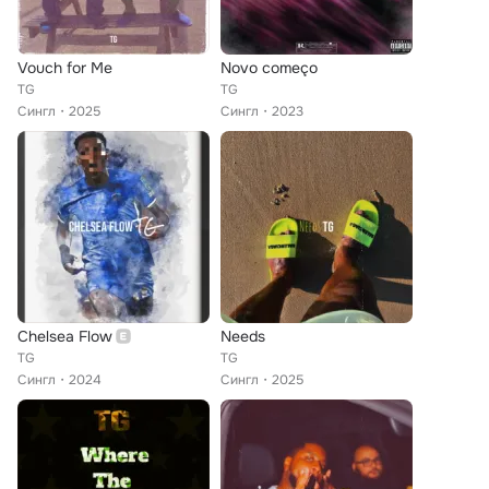
Vouch for Me
Novo começo
TG
TG
Сингл
2025
Сингл
2023
Chelsea Flow
Needs
TG
TG
Сингл
2024
Сингл
2025