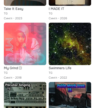
Take It Easy
I MADE IT
TG
TG
Сингл
2023
Сингл
2026
My Grind
Swimmers Life
TG
TG
Сингл
2018
Сингл
2022