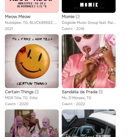
Meow Meow
Momie
Nukiepee, TG, BLVCKBREEZ, XFJ, LIL O
Dogside Music Group feat. Railfé, TG, Tency & Titis
2021
Сингл
2015
Certain Things
Sandália da Prada
MDR Tilla, TG, Frikz
Mv, D'Moraes, TG
Сингл
2020
Сингл
2022