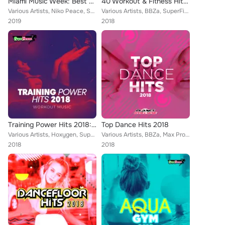
Miami Music Week: Best Of Progressive House 2019
40 Workout & Fitness Hits 2018: Motivation Training Music
Various Artists, Niko Peace, Stefano Sorge, Erdem Gul, Harlie & Charper, Alex Milani, Tall & Small, Chris Lain, Stephan Vegas, M...
Various Artists, BBZa, SuperFitness, Alex Milani, Bulljay, Miani, Alka & Feiv, Hard EDM Workout, Rene Rodrigezz, Michael Fall, D...
2019
2018
Training Power Hits 2018: Workout Music
Top Dance Hits 2018
Various Artists, Hoxygen, SuperFitness, Alex Milani, Bulljay, Patrick Metzker, Southree, Mellina, Deep Emotion, Axer, Idin Gorji...
Various Artists, BBZa, Max Pross, Martial Flowz, Sean Norvis, Niko Peace, Patrick Metzker, Fedo Mora, Mike Maiden, Michael Fall,...
2018
2018