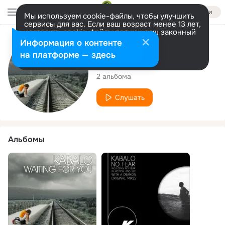
Войти
Мы используем cookie-файлы, чтобы улучшить
сервисы для вас. Если ваш возраст менее 13 лет,
настроить cookie-файлы должен ваш законный
представитель.
Больше информации
Исполнитель
Информация о контенте
Разрешить все
Настроить
на платформе — здесь
Kabalo
2 альбома
Слушать
Альбомы