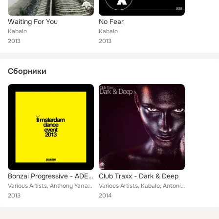
Waiting For You
No Fear
Kabalo
Kabalo
2013
2013
Сборники
Bonzai Progressive - ADE 2013
Club Traxx - Dark & Deep
Various Artists, Anthony Yarranton, Zolex, JR From Dallas and Lurob, Jusa, Sa.Du, John Scott, The Revolving Junkie, Oz Romita an...
Various Artists, Kabalo, Antonio Citarella, Yuriy From Russia, Ego Progressus, Pierre Zamyatin, deepAlexander, Sa.Du, The Revolv...
2013
2014