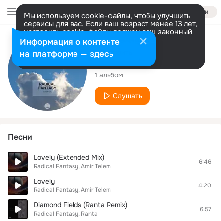
Войти
Мы используем cookie-файлы, чтобы улучшить
сервисы для вас. Если ваш возраст менее 13 лет,
настроить cookie-файлы должен ваш законный
представитель.
Больше информации
Исполнитель
Информация о контенте
Разрешить все
Настроить
на платформе — здесь
Radical Fantasy
1 альбом
Слушать
Песни
Lovely (Extended Mix)
6:46
Radical Fantasy
Amir Telem
Lovely
4:20
Radical Fantasy
Amir Telem
Diamond Fields (Ranta Remix)
6:57
Radical Fantasy
Ranta