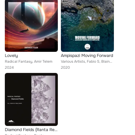
Lovely
Ampispazi Moving Forward
Radical Fantasy, Amir Telem
Various Artists, Fabio S, Blaine Connell, Kuzey, Pupa, Hole Box, PHLY, Clymate, Radical Fantasy, Mik Santoro, arUpaloka, Kimse, ...
2024
2020
Diamond Fields (Ranta Remix)